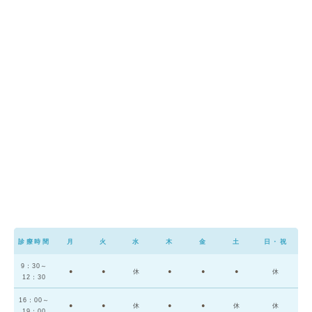
診療時間
月
火
水
木
金
土
日・祝
9：30～
●
●
休
●
●
●
休
12：30
16：00～
●
●
休
●
●
休
休
19：00